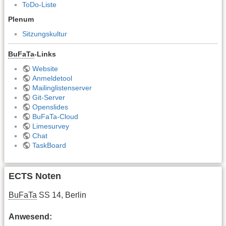
ToDo-Liste
Plenum
Sitzungskultur
BuFaTa
-Links
Website
Anmeldetool
Mailinglistenserver
Git-Server
Openslides
BuFaTa-Cloud
Limesurvey
Chat
TaskBoard
ECTS Noten
BuFaTa
SS 14, Berlin
Anwesend: