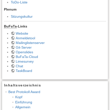
ToDo-Liste
Plenum
Sitzungskultur
BuFaTa
-Links
Website
Anmeldetool
Mailinglistenserver
Git-Server
Openslides
BuFaTa-Cloud
Limesurvey
Chat
TaskBoard
Inhaltsverzeichnis
Best Protokoll Award
Kopf
Einführung
Allgemein