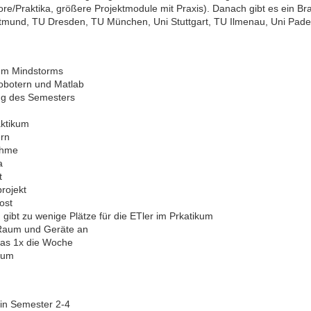
re/Praktika, größere Projektmodule mit Praxis). Danach gibt es ein Br
mund, TU Dresden, TU München, Uni Stuttgart, TU Ilmenau, Uni Pade
kum Mindstorms
obotern und Matlab
ng des Semesters
aktikum
ern
ahme
a
t
projekt
ost
gibt zu wenige Plätze für die ETler im Prkatikum
Raum und Geräte an
ikas 1x die Woche
ikum
 in Semester 2-4