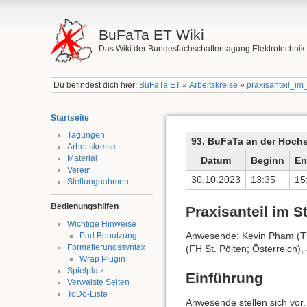
BuFaTa ET Wiki
Das Wiki der Bundesfachschaftentagung Elektrotechnik
Du befindest dich hier:
BuFaTa ET
»
Arbeitskreise
»
praxisanteil_im
Startseite
Tagungen
93.
BuFaTa
an der Hoch
Arbeitskreise
Material
Datum
Beginn
En
Verein
30.10.2023
13:35
15
Stellungnahmen
Bedienungshilfen
Praxisanteil im 
Wichtige Hinweise
Anwesende: Kevin Pham (T
Pad Benutzung
Formatierungssyntax
(FH St. Pölten; Österreich)
Wrap Plugin
Spielplatz
Einführung
Verwaiste Seiten
ToDo-Liste
Anwesende stellen sich vor