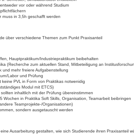
 entweder vor oder während Studium
pflichtfächern
r muss in 3,5h geschafft werden
de über verschiedene Themen zum Punkt Praxisanteil
fen, Hauptpraktikum/Industriepraktikum beibehalten
ika (Recherche zum aktuellen Stand, Mitbeteiligung an Institusforschu
k und mehr freiere Aufgabenstellung
ikum/Labor und Prüfung
st keine PVL in Form von Praktikas notwenidig
bstständiges Modul mit ETCS)
sollten inhaltlich mit der Prüfung übereinstimmen
- 5 Wochen in Praktika Soft Skills, Organisation, Teamarbeit beibringen
 andere Teamprojekte-/Organisationen)
p kommen, sondern ausgetauscht werden
 eine Ausarbeitung gestalten, wie sich Studierende ihren Praxisanteil w