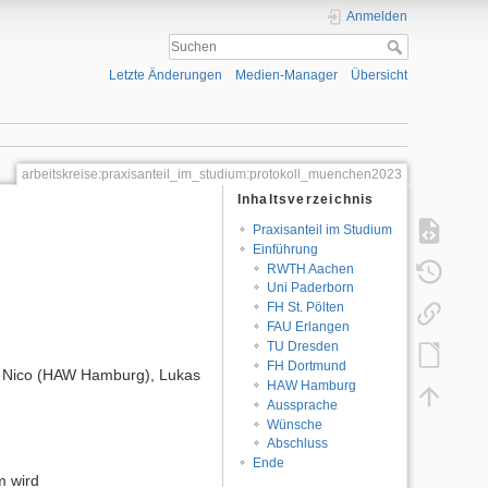
Anmelden
Letzte Änderungen
Medien-Manager
Übersicht
arbeitskreise:praxisanteil_im_studium:protokoll_muenchen2023
Inhaltsverzeichnis
Praxisanteil im Studium
Einführung
RWTH Aachen
Uni Paderborn
FH St. Pölten
FAU Erlangen
TU Dresden
FH Dortmund
 Nico (HAW Hamburg), Lukas
HAW Hamburg
Aussprache
Wünsche
Abschluss
Ende
m wird