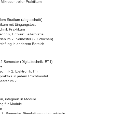
 Mikrocontroller Praktikum
dem Studium (abgeschafft)
ikum mit Eingangstest
chnik Praktikum
echnik, Entwurf Leiterplatte
rieb im 7. Semester (20 Wochen)
rtiefung in anderem Bereich
 2.Semester (Digitaltechnik, ET1)
++
chnik 2, Elektronik, IT)
raktika in jedem Pflichtmodul
ester im 7.
, integriert in Module
ung für Module
ne
m 3. Semester, Simulationstool entwickeln