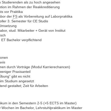
n Studierenden als zu hoch angesehen
ption im Rahmen der Reakkreditierung
ts vor Praktika
abor der
FS
als Vorbereitung auf Laborpraktika
oller 3. Semester für CE Studis
 Umsetzung
bor, stud. Mitarbeiter + Gerät von Institut
isch
 ET Bachelor verpflichtend
ionen
axis
men durch Vorträge (Modul Karrierechancen)
weniger Praxisanteil
bung“ gibt es nicht
im Studium angesetzt
end gestaltet; Zeit für Arbeiten
tikum in den Semestern 2-5 (+5 ECTS im Master)
0 Wochen im Bachelor, Lehrstuhlpraktikum im Master