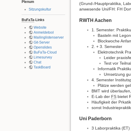
Plenum
(Grund-/Hauptpraktika, Labo
anwesende Uni/FH: FH Dort
Sitzungskultur
RWTH Aachen
BuFaTa
-Links
Website
1. Semester: Prakti
Anmeldetool
Basteln mit Legor
Mailinglistenserver
Blockwoche Anfa
Git-Server
2. + 3. Semester
Openslides
Elektrotechnik Pr
BuFaTa-Cloud
Leider praxisf
Limesurvey
Chat
Test vor Teiln
TaskBoard
Informatik Praktik
Umsetzung gu
4. Semester Instituts
Plätze werden gel
BMT wird überlaufen, 
E-Lab der
FS
bietet 
Häufigkeit der Prkat
sonst Industrieprakt
Uni Paderborn
3 Laborpraktika (ET)