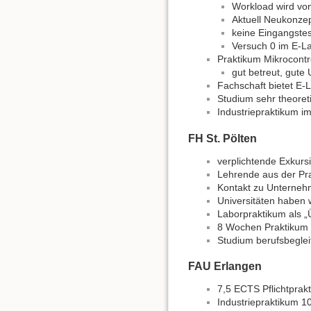
Workload wird vo
Aktuell Neukonze
keine Eingangstes
Versuch 0 im E-L
Praktikum Mikrocontr
gut betreut, gute
Fachschaft bietet E-La
Studium sehr theoret
Industriepraktikum im
FH St. Pölten
verplichtende Exkurs
Lehrende aus der Pr
Kontakt zu Unterneh
Universitäten haben 
Laborpraktikum als „Ü
8 Wochen Praktikum 
Studium berufsbegleit
FAU Erlangen
7,5 ECTS Pflichtprak
Industriepraktikum 1