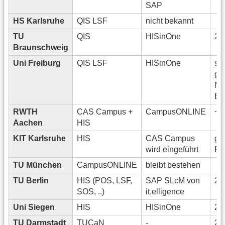
SAP
HS Karlsruhe
QIS LSF
nicht bekannt
TU
QIS
HISinOne
20
Braunschweig
Uni Freiburg
QIS LSF
HISinOne
se
gr
Mi
En
RWTH
CAS Campus +
CampusONLINE
~2
Aachen
HIS
KIT Karlsruhe
HIS
CAS Campus
ge
wird eingeführt
Fe
TU München
CampusONLINE
bleibt bestehen
TU Berlin
HIS (POS, LSF,
SAP SLcM von
20
SOS, ..)
it.elligence
Uni Siegen
HIS
HISinOne
20
TU Darmstadt
TUCaN
-
20