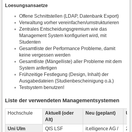
Loesungsansaetze
Offene Schnittstellen (LDAP, Datenbank Export)
Verwaltung vorher vereinfachen/umstrukturieren
Zentrales Entscheidungsgremium wie das
Management System konfiguriert wird, mit
Studenten
Gesamtliste der Performance Probleme, damit
keine vergessen werden
Gesamtliste (Mängelliste) aller Probleme mit dem
System anfertigen
Frühzeitige Festlegung (Design, Inhalt) der
Ausgabedateien (Studienbescheinigung o.ä.)
Testsystem benutzen!
Liste der verwendeten Managementsystemen
Hochschule
Aktuell (oder
Neu (geplant)
Um
Alt)
Uni Ulm
QIS LSF
it.elligence AG /
20