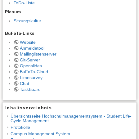
ToDo-Liste
Plenum
Sitzungskultur
BuFaTa
-Links
Website
Anmeldetool
Mailinglistenserver
Git-Server
Openslides
BuFaTa-Cloud
Limesurvey
Chat
TaskBoard
Inhaltsverzeichnis
Übersichtsseite Hochschulmanagementsystem - Student Life-
Cycle Management
Protokolle
Campus Management System