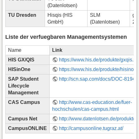
(Datenlotsen)
TU Dresden
Hisqis (HIS
SLM
ge
GmbH)
(Datenlotsen)
20
Liste der verfuegbaren Managementsystemen
Name
Link
HIS GX/QIS
https://www.his.de/produkte/gxqis.ht
HISinOne
https://www.his.de/produkte/hisinone
SAP Student
http://scn.sap.com/docs/DOC-8194
Lifecycle
Management
CAS Campus
http://www.cas-education.de/fuer-
hochschulen/cas-campus.html
Campus Net
http://www.datenlotsen.de/produkte
CampusONLINE
http://campusonline.tugraz.at/