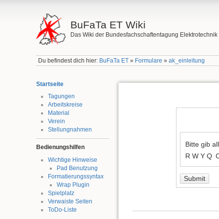
BuFaTa ET Wiki
Das Wiki der Bundesfachschaftentagung Elektrotechnik
Du befindest dich hier:
BuFaTa ET
»
Formulare
»
ak_einleitung
Startseite
Tagungen
Arbeitskreise
Material
Verein
Stellungnahmen
Bedienungshilfen
R W Y Q 
Wichtige Hinweise
Pad Benutzung
Formatierungssyntax
Submit
Wrap Plugin
Spielplatz
Verwaiste Seiten
ToDo-Liste