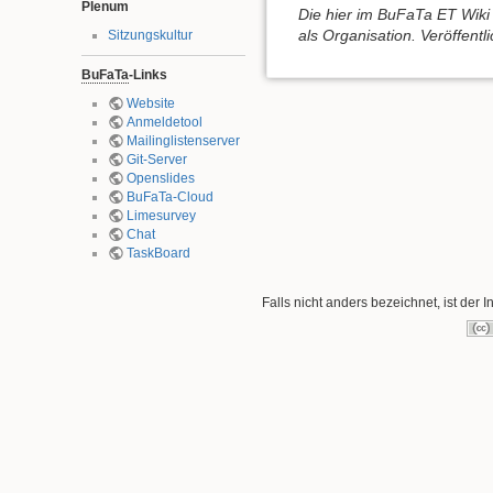
Plenum
Die hier im BuFaTa ET Wiki 
als Organisation. Veröffent
Sitzungskultur
BuFaTa
-Links
Website
Anmeldetool
Mailinglistenserver
Git-Server
Openslides
BuFaTa-Cloud
Limesurvey
Chat
TaskBoard
Falls nicht anders bezeichnet, ist der I