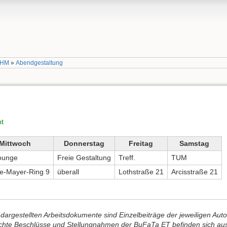
 HM
»
Abendgestaltung
t
Mittwoch
Donnerstag
Freitag
Samstag
ounge
Freie Gestaltung
Treff.
TUM
e-Mayer-Ring 9
überall
Lothstraße 21
Arcisstraße 21
dargestellten Arbeitsdokumente sind Einzelbeiträge der jeweiligen Auto
lichte Beschlüsse und Stellungnahmen der BuFaTa ET befinden sich auss