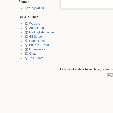
Plenum
Sitzungskultur
BuFaTa
-Links
Website
Anmeldetool
Mailinglistenserver
Git-Server
Openslides
BuFaTa-Cloud
Limesurvey
Chat
TaskBoard
Falls nicht anders bezeichnet, ist der I