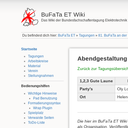
BuFaTa ET Wiki
Das Wiki der Bundesfachschaftentagung Elektrotechnik
Du befindest dich hier:
BuFaTa ET
»
Tagungen
»
81. BuFaTa an der
Startseite
Tagungen
Abendgestaltung
Arbeitskreise
Material
Zurück zur Tagungsübersich
Verein
Stellungnahmen
1,2,3 Gute Laune
Bedienungshilfen
Party's
Oly L
Wichtige Hinweise
Ort
Helen
Pad Benutzung
Formatierungssyntax
Wrap Plugin
Spielplatz
Verwaiste Seiten
Die hier im BuFaTa ET Wiki 
ToDo-Liste
als Organisation. Veröffent