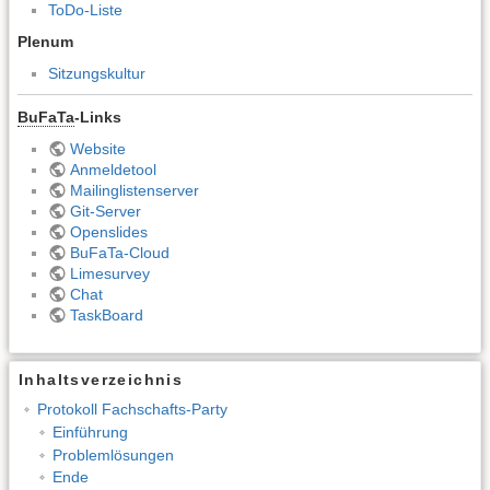
ToDo-Liste
Plenum
Sitzungskultur
BuFaTa
-Links
Website
Anmeldetool
Mailinglistenserver
Git-Server
Openslides
BuFaTa-Cloud
Limesurvey
Chat
TaskBoard
Inhaltsverzeichnis
Protokoll Fachschafts-Party
Einführung
Problemlösungen
Ende