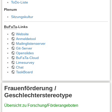
ToDo-Liste
Plenum
Sitzungskultur
BuFaTa
-Links
Website
Anmeldetool
Mailinglistenserver
Git-Server
Openslides
BuFaTa-Cloud
Limesurvey
Chat
TaskBoard
Frauenförderung /
Geschlechterstereotype
Übersicht zu Forschung/Förderangeboten