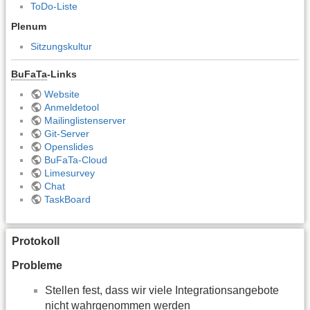
ToDo-Liste
Plenum
Sitzungskultur
BuFaTa
-Links
Website
Anmeldetool
Mailinglistenserver
Git-Server
Openslides
BuFaTa-Cloud
Limesurvey
Chat
TaskBoard
Protokoll
Probleme
Stellen fest, dass wir viele Integrationsangebote
nicht wahrgenommen werden