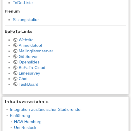
ToDo-Liste
Plenum
Sitzungskultur
BuFaTa
-Links
Website
Anmeldetool
Mailinglistenserver
Git-Server
Openslides
BuFaTa-Cloud
Limesurvey
Chat
TaskBoard
Inhaltsverzeichnis
Integration ausländischer Studierender
Einführung
HAW Hamburg
Uni Rostock