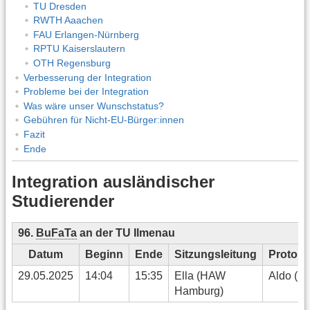
TU Dresden
RWTH Aaachen
FAU Erlangen-Nürnberg
RPTU Kaiserslautern
OTH Regensburg
Verbesserung der Integration
Probleme bei der Integration
Was wäre unser Wunschstatus?
Gebühren für Nicht-EU-Bürger:innen
Fazit
Ende
Integration ausländischer
Studierender
96.
BuFaTa
an der TU Ilmenau
Datum
Beginn
Ende
Sitzungsleitung
Protoko
29.05.2025
14:04
15:35
Ella (HAW
Aldo (F
Hamburg)