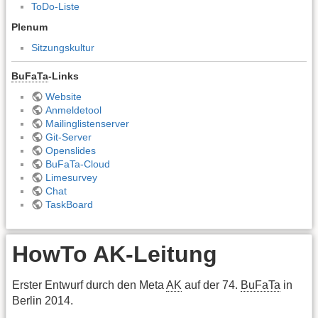
ToDo-Liste
Plenum
Sitzungskultur
BuFaTa
-Links
Website
Anmeldetool
Mailinglistenserver
Git-Server
Openslides
BuFaTa-Cloud
Limesurvey
Chat
TaskBoard
HowTo AK-Leitung
Erster Entwurf durch den Meta
AK
auf der 74.
BuFaTa
in
Berlin 2014.