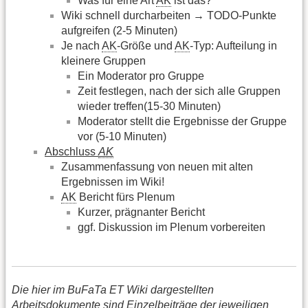
Was für eine Art
AK
ist das?
Wiki schnell durcharbeiten → TODO-Punkte
aufgreifen (2-5 Minuten)
Je nach
AK
-Größe und
AK
-Typ: Aufteilung in
kleinere Gruppen
Ein Moderator pro Gruppe
Zeit festlegen, nach der sich alle Gruppen
wieder treffen(15-30 Minuten)
Moderator stellt die Ergebnisse der Gruppe
vor (5-10 Minuten)
Abschluss
AK
Zusammenfassung von neuen mit alten
Ergebnissen im Wiki!
AK
Bericht fürs Plenum
Kurzer, prägnanter Bericht
ggf. Diskussion im Plenum vorbereiten
Die hier im BuFaTa ET Wiki dargestellten
Arbeitsdokumente sind Einzelbeiträge der jeweiligen