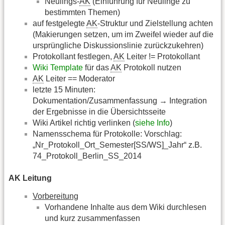
Neulings-
AK
(Einführung für Neulinge zu
bestimmten Themen)
auf festgelegte
AK
-Struktur und Zielstellung achten
(Makierungen setzen, um im Zweifel wieder auf die
ursprüngliche Diskussionslinie zurückzukehren)
Protokollant festlegen,
AK
Leiter != Protokollant
Wiki Template
für das
AK
Protokoll nutzen
AK
Leiter == Moderator
letzte 15 Minuten:
Dokumentation/Zusammenfassung → Integration
der Ergebnisse in die Übersichtsseite
Wiki Artikel richtig verlinken (
siehe Info
)
Namensschema für Protokolle: Vorschlag:
„Nr_Protokoll_Ort_Semester[SS/WS]_Jahr“ z.B.
74_Protokoll_Berlin_SS_2014
AK Leitung
Vorbereitung
Vorhandene Inhalte aus dem Wiki durchlesen
und kurz zusammenfassen