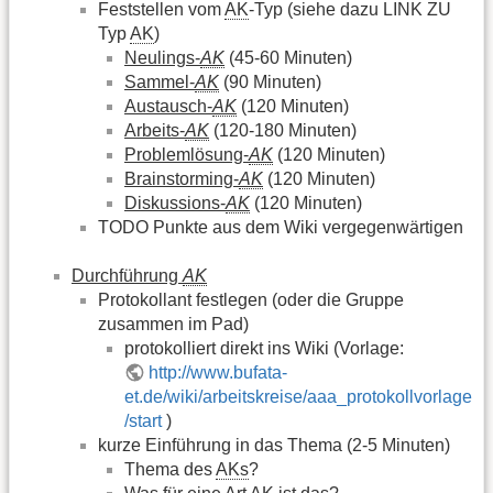
Feststellen vom
AK
-Typ (siehe dazu LINK ZU
Typ
AK
)
Neulings-
AK
(45-60 Minuten)
Sammel-
AK
(90 Minuten)
Austausch-
AK
(120 Minuten)
Arbeits-
AK
(120-180 Minuten)
Problemlösung-
AK
(120 Minuten)
Brainstorming-
AK
(120 Minuten)
Diskussions-
AK
(120 Minuten)
TODO Punkte aus dem Wiki vergegenwärtigen
Durchführung
AK
Protokollant festlegen (oder die Gruppe
zusammen im Pad)
protokolliert direkt ins Wiki (Vorlage:
http://www.bufata-
et.de/wiki/arbeitskreise/aaa_protokollvorlage
/start
)
kurze Einführung in das Thema (2-5 Minuten)
Thema des
AKs
?