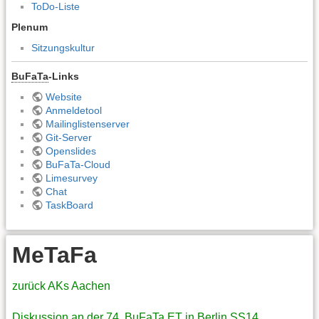
ToDo-Liste
Plenum
Sitzungskultur
BuFaTa
-Links
Website
Anmeldetool
Mailinglistenserver
Git-Server
Openslides
BuFaTa-Cloud
Limesurvey
Chat
TaskBoard
MeTaFa
zurück AKs Aachen
Diskussion an der 74. BuFaTa ET in Berlin SS14