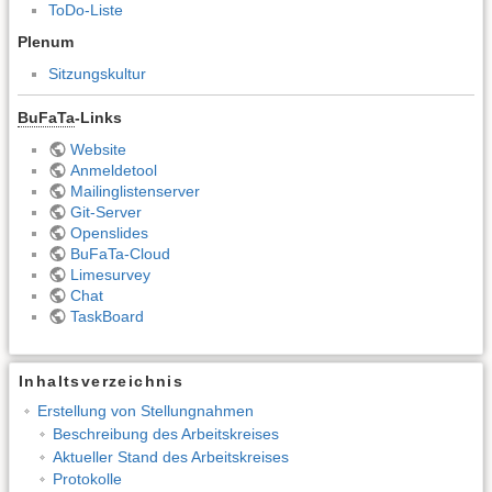
ToDo-Liste
Plenum
Sitzungskultur
BuFaTa
-Links
Website
Anmeldetool
Mailinglistenserver
Git-Server
Openslides
BuFaTa-Cloud
Limesurvey
Chat
TaskBoard
Inhaltsverzeichnis
Erstellung von Stellungnahmen
Beschreibung des Arbeitskreises
Aktueller Stand des Arbeitskreises
Protokolle