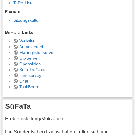
ToDo-Liste
Plenum
Sitzungskultur
BuFaTa
-Links
Website
Anmeldetool
Mailinglistenserver
Git-Server
Openslides
BuFaTa-Cloud
Limesurvey
Chat
TaskBoard
SüFaTa
Problemstellung/Motivation:
Die Süddeutschen Fachschaften treffen sich und