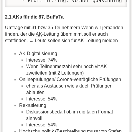
    * Prof. Dr.-Ing. Volker Quaschning fü
2.1 AKs für die 87. BuFaTa
Umfrage mit 31 bzw 35 Teilnehmern Wenn wir jemanden
finden, der die
AK
-Leitung übernimmt soll er auch
stattfinden. → Leute sollen sich für
AK
-Leitung melden
AK
Digitalisierung
Interesse: 74%
Wenn Teilnehmerzahl sehr hoch vlt
AK
zweiteilen (mit 2 Leitungen)
Onlineprüfungen/ Corona-verträgliche Prüfungen
eher als Austausch wie aktuell Prüfungen
ablaufen
Interesse: 54%
Rekrutierung
Diskussionsbedarf ob im digitalen Format
sinnvoll
Interesse: 54%
Hochschulpolitik (Beschreibung muss von Stefan