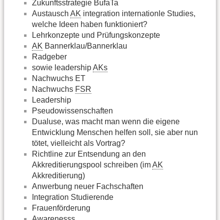
Zukunftsstrategie BufaTa
Austausch
AK
integration internationle Studies,
welche Ideen haben funktioniert?
Lehrkonzepte und Prüfungskonzepte
AK
Bannerklau/Bannerklau
Radgeber
sowie leadership
AKs
Nachwuchs ET
Nachwuchs
FSR
Leadership
Pseudowissenschaften
Dualuse, was macht man wenn die eigene
Entwicklung Menschen helfen soll, sie aber nun
tötet, vielleicht als Vortrag?
Richtline zur Entsendung an den
Akkreditierungspool schreiben (im
AK
Akkreditierung)
Anwerbung neuer Fachschaften
Integration Studierende
Frauenförderung
Awarenesss