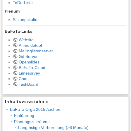
ToDo-Liste
Plenum
Sitzungskultur
BuFaTa
-Links
Website
Anmeldetool
Mailinglistenserver
Git-Server
Openslides
BuFaTa-Cloud
Limesurvey
Chat
TaskBoard
Inhaltsverzeichnis
BuFaTa Orga 2015 Aachen
Einführung
Planungszeiträume
Langfristige Vorbereitung (>6 Monate)