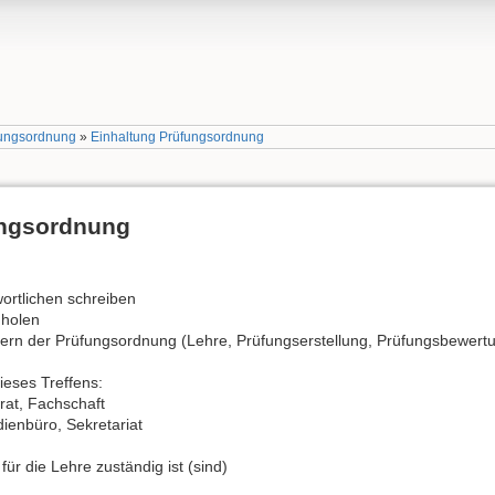
fungsordnung
»
Einhaltung Prüfungsordnung
ungsordnung
wortlichen schreiben
 holen
dern der Prüfungsordnung (Lehre, Prüfungserstellung, Prüfungsbewert
ieses Treffens:
rat, Fachschaft
ienbüro, Sekretariat
für die Lehre zuständig ist (sind)