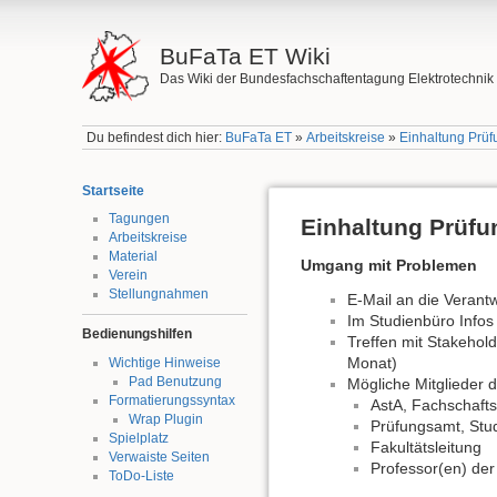
BuFaTa ET Wiki
Das Wiki der Bundesfachschaftentagung Elektrotechnik
Du befindest dich hier:
BuFaTa ET
»
Arbeitskreise
»
Einhaltung Prü
Startseite
Tagungen
Einhaltung Prüf
Arbeitskreise
Material
Umgang mit Problemen
Verein
Stellungnahmen
E-Mail an die Verant
Im Studienbüro Infos
Bedienungshilfen
Treffen mit Stakehol
Monat)
Wichtige Hinweise
Pad Benutzung
Mögliche Mitglieder d
Formatierungssyntax
AstA, Fachschafts
Wrap Plugin
Prüfungsamt, Stud
Spielplatz
Fakultätsleitung
Verwaiste Seiten
Professor(en) der 
ToDo-Liste