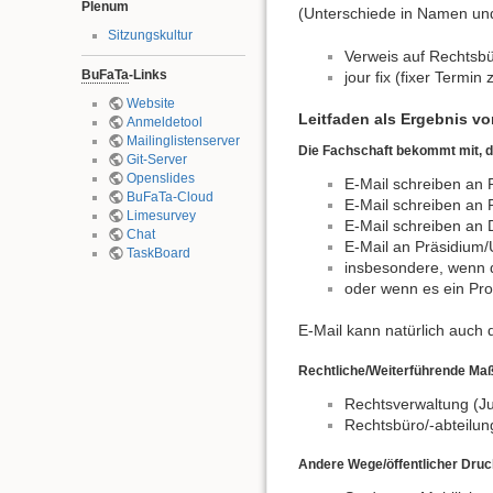
Plenum
(Unterschiede in Namen un
Sitzungskultur
Verweis auf Rechtsbür
BuFaTa
-Links
jour fix (fixer Termi
Website
Leitfaden als Ergebnis v
Anmeldetool
Mailinglistenserver
Die Fachschaft bekommt mit, d
Git-Server
Openslides
E-Mail schreiben an 
BuFaTa-Cloud
E-Mail schreiben an
Limesurvey
E-Mail schreiben an 
Chat
E-Mail an Präsidium/U
TaskBoard
insbesondere, wenn da
oder wenn es ein Prob
E-Mail kann natürlich auch 
Rechtliche/Weiterführende M
Rechtsverwaltung (Jus
Rechtsbüro/-abteilung
Andere Wege/öffentlicher Druc