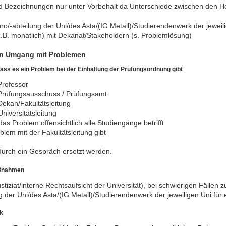
d Bezeichnungen nur unter Vorbehalt da Unterschiede zwischen den H
o/-abteilung der Uni/des Asta/(IG Metall)/Studierendenwerk der jeweil
n z.B. monatlich) mit Dekanat/Stakeholdern (s. Problemlösung)
on Umgang mit Problemen
ass es ein Problem bei der Einhaltung der Prüfungsordnung gibt
Professor
 Prüfungsausschuss / Prüfungsamt
Dekan/Fakultätsleitung
niversitätsleitung
s Problem offensichtlich alle Studiengänge betrifft
lem mit der Fakultätsleitung gibt
durch ein Gespräch ersetzt werden.
aßnahmen
tiziat/interne Rechtsaufsicht der Universität), bei schwierigen Fällen 
 der Uni/des Asta/(IG Metall)/Studierendenwerk der jeweiligen Uni für
k