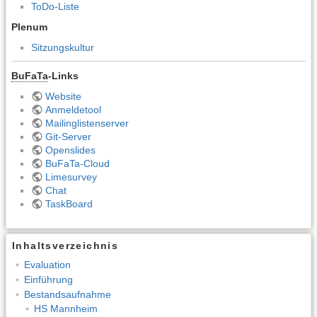
ToDo-Liste
Plenum
Sitzungskultur
BuFaTa
-Links
Website
Anmeldetool
Mailinglistenserver
Git-Server
Openslides
BuFaTa-Cloud
Limesurvey
Chat
TaskBoard
Inhaltsverzeichnis
Evaluation
Einführung
Bestandsaufnahme
HS Mannheim