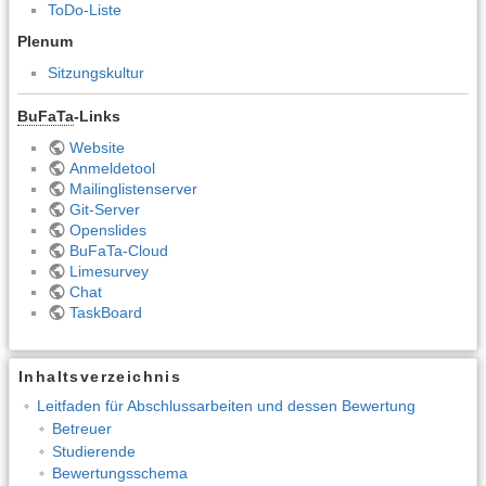
ToDo-Liste
Plenum
Sitzungskultur
BuFaTa
-Links
Website
Anmeldetool
Mailinglistenserver
Git-Server
Openslides
BuFaTa-Cloud
Limesurvey
Chat
TaskBoard
Inhaltsverzeichnis
Leitfaden für Abschlussarbeiten und dessen Bewertung
Betreuer
Studierende
Bewertungsschema