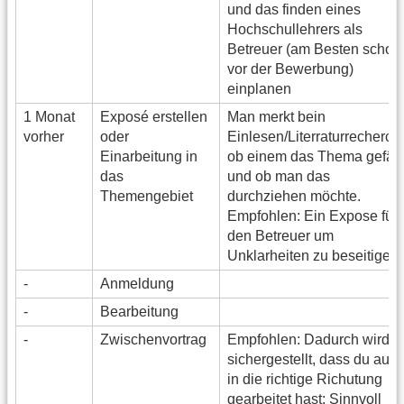
und das finden eines
Hochschullehrers als
Betreuer (am Besten schon
vor der Bewerbung)
einplanen
1 Monat
Exposé erstellen
Man merkt bein
vorher
oder
Einlesen/Literraturrecherch
Einarbeitung in
ob einem das Thema gefäll
das
und ob man das
Themengebiet
durchziehen möchte.
Empfohlen: Ein Expose für
den Betreuer um
Unklarheiten zu beseitigen
-
Anmeldung
-
Bearbeitung
-
Zwischenvortrag
Empfohlen: Dadurch wird
sichergestellt, dass du auc
in die richtige Richutung
gearbeitet hast; Sinnvoll