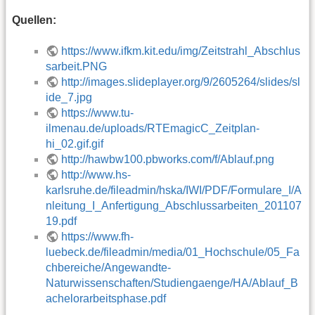
Quellen:
https://www.ifkm.kit.edu/img/Zeitstrahl_Abschlus
sarbeit.PNG
http://images.slideplayer.org/9/2605264/slides/sl
ide_7.jpg
https://www.tu-
ilmenau.de/uploads/RTEmagicC_Zeitplan-
hi_02.gif.gif
http://hawbw100.pbworks.com/f/Ablauf.png
http://www.hs-
karlsruhe.de/fileadmin/hska/IWI/PDF/Formulare_I/A
nleitung_I_Anfertigung_Abschlussarbeiten_201107
19.pdf
https://www.fh-
luebeck.de/fileadmin/media/01_Hochschule/05_Fa
chbereiche/Angewandte-
Naturwissenschaften/Studiengaenge/HA/Ablauf_B
achelorarbeitsphase.pdf