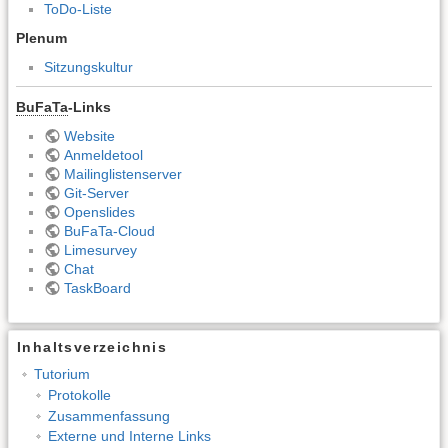
ToDo-Liste
Plenum
Sitzungskultur
BuFaTa
-Links
Website
Anmeldetool
Mailinglistenserver
Git-Server
Openslides
BuFaTa-Cloud
Limesurvey
Chat
TaskBoard
Inhaltsverzeichnis
Tutorium
Protokolle
Zusammenfassung
Externe und Interne Links