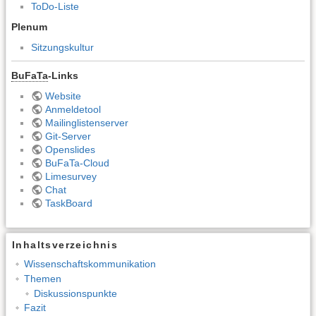
ToDo-Liste
Plenum
Sitzungskultur
BuFaTa
-Links
Website
Anmeldetool
Mailinglistenserver
Git-Server
Openslides
BuFaTa-Cloud
Limesurvey
Chat
TaskBoard
Inhaltsverzeichnis
Wissenschaftskommunikation
Themen
Diskussionspunkte
Fazit