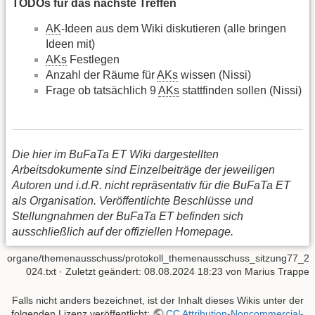
TODOs für das nächste Treffen
AK
-Ideen aus dem Wiki diskutieren (alle bringen
Ideen mit)
AKs
Festlegen
Anzahl der Räume für
AKs
wissen (Nissi)
Frage ob tatsächlich 9
AKs
stattfinden sollen (Nissi)
Die hier im BuFaTa ET Wiki dargestellten
Arbeitsdokumente sind Einzelbeiträge der jeweiligen
Autoren und i.d.R. nicht repräsentativ für die BuFaTa ET
als Organisation. Veröffentlichte Beschlüsse und
Stellungnahmen der BuFaTa ET befinden sich
ausschließlich auf der offiziellen Homepage.
organe/themenausschuss/protokoll_themenausschuss_sitzung77_2
024.txt
· Zuletzt geändert: 08.08.2024 18:23 von
Marius Trappe
Falls nicht anders bezeichnet, ist der Inhalt dieses Wikis unter der
folgenden Lizenz veröffentlicht:
CC Attribution-Noncommercial-