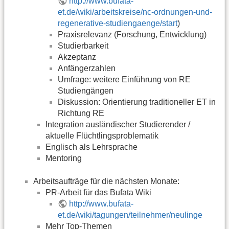
http://www.bufata-
et.de/wiki/arbeitskreise/nc-ordnungen-und-
regenerative-studiengaenge/start
)
Praxisrelevanz (Forschung, Entwicklung)
Studierbarkeit
Akzeptanz
Anfängerzahlen
Umfrage: weitere Einführung von RE
Studiengängen
Diskussion: Orientierung traditioneller ET in
Richtung RE
Integration ausländischer Studierender /
aktuelle Flüchtlingsproblematik
Englisch als Lehrsprache
Mentoring
Arbeitsaufträge für die nächsten Monate:
PR-Arbeit für das Bufata Wiki
http://www.bufata-
et.de/wiki/tagungen/teilnehmer/neulinge
Mehr Top-Themen