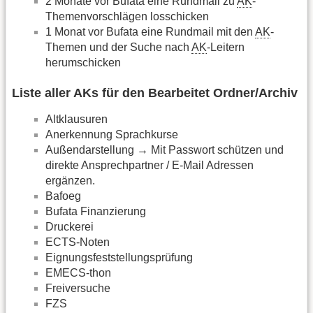
2 Monate vor Bufata eine Rundmail zu
AK
-
Themenvorschlägen losschicken
1 Monat vor Bufata eine Rundmail mit den
AK
-
Themen und der Suche nach
AK
-Leitern
herumschicken
Liste aller AKs für den Bearbeitet Ordner/Archiv
Altklausuren
Anerkennung Sprachkurse
Außendarstellung → Mit Passwort schützen und
direkte Ansprechpartner / E-Mail Adressen
ergänzen.
Bafoeg
Bufata Finanzierung
Druckerei
ECTS-Noten
Eignungsfeststellungsprüfung
EMECS-thon
Freiversuche
FZS