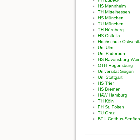
FH Lübeck
HS Mannheim
TH Mittelhessen
HS München
TU München
TH Nürnberg
HS Ostfalia
Hochschule Ostwestf
Uni Ulm
Uni Paderborn
HS Ravensburg-Wein
OTH Regensburg
Universität Siegen
Uni Stuttgart
HS Trier
HS Bremen
HAW Hamburg
TH Köln
FH St. Pölten
TU Graz
BTU Cottbus-Senfte