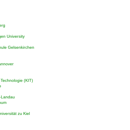
erg
en University
hule Gelsenkirchen
Hannover
r Technologie (KIT)
e
n-Landau
chum
iversität zu Kiel