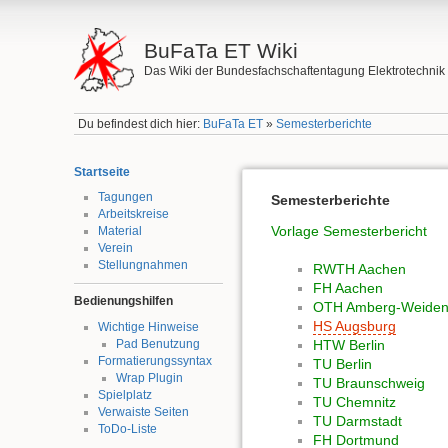
BuFaTa ET Wiki
Das Wiki der Bundesfachschaftentagung Elektrotechnik
Du befindest dich hier:
BuFaTa ET
»
Semesterberichte
Startseite
Tagungen
Semesterberichte
Arbeitskreise
Vorlage Semesterbericht
Material
Verein
Stellungnahmen
RWTH Aachen
FH Aachen
Bedienungshilfen
OTH Amberg-Weide
HS Augsburg
Wichtige Hinweise
Pad Benutzung
HTW Berlin
Formatierungssyntax
TU Berlin
Wrap Plugin
TU Braunschweig
Spielplatz
TU Chemnitz
Verwaiste Seiten
TU Darmstadt
ToDo-Liste
FH Dortmund