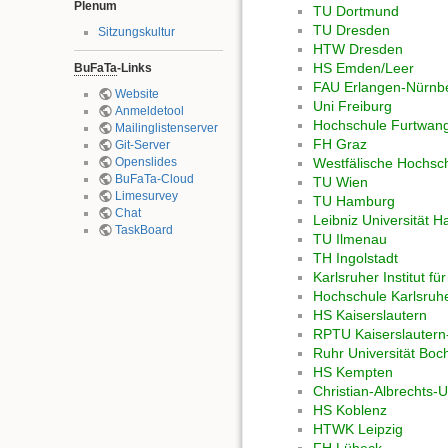
Plenum
TU Dortmund
TU Dresden
Sitzungskultur
HTW Dresden
HS Emden/Leer
BuFaTa
-Links
FAU Erlangen-Nürnb
Website
Uni Freiburg
Anmeldetool
Hochschule Furtwang
Mailinglistenserver
FH Graz
Git-Server
Openslides
Westfälische Hochsc
BuFaTa-Cloud
TU Wien
Limesurvey
TU Hamburg
Chat
Leibniz Universität 
TaskBoard
TU Ilmenau
TH Ingolstadt
Karlsruher Institut fü
Hochschule Karlsruh
HS Kaiserslautern
RPTU Kaiserslauter
Ruhr Universität Bo
HS Kempten
Christian-Albrechts-Un
HS Koblenz
HTWK Leipzig