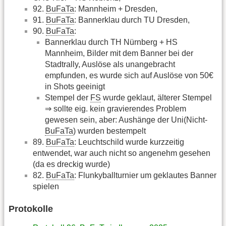
92.
BuFaTa
: Mannheim + Dresden,
91.
BuFaTa
: Bannerklau durch TU Dresden,
90.
BuFaTa
:
Bannerklau durch TH Nürnberg + HS
Mannheim, Bilder mit dem Banner bei der
Stadtrally, Auslöse als unangebracht
empfunden, es wurde sich auf Auslöse von 50€
in Shots geeinigt
Stempel der
FS
wurde geklaut, älterer Stempel
⇒ sollte eig. kein gravierendes Problem
gewesen sein, aber: Aushänge der Uni(Nicht-
BuFaTa
) wurden bestempelt
89.
BuFaTa
: Leuchtschild wurde kurzzeitig
entwendet, war auch nicht so angenehm gesehen
(da es dreckig wurde)
82.
BuFaTa
: Flunkyballturnier um geklautes Banner
spielen
Protokolle