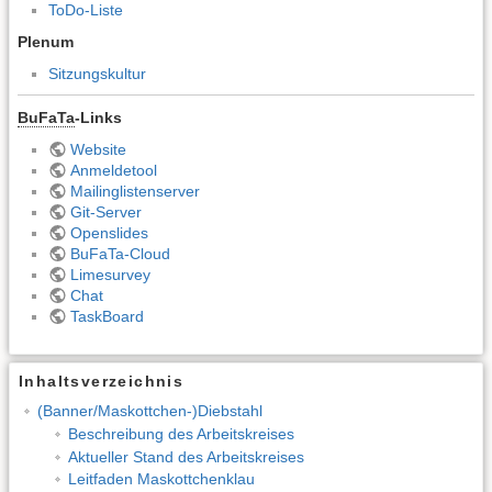
ToDo-Liste
Plenum
Sitzungskultur
BuFaTa
-Links
Website
Anmeldetool
Mailinglistenserver
Git-Server
Openslides
BuFaTa-Cloud
Limesurvey
Chat
TaskBoard
Inhaltsverzeichnis
(Banner/Maskottchen-)Diebstahl
Beschreibung des Arbeitskreises
Aktueller Stand des Arbeitskreises
Leitfaden Maskottchenklau