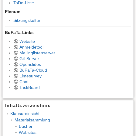
ToDo-Liste
Plenum
Sitzungskultur
BuFaTa
-Links
Website
Anmeldetool
Mailinglistenserver
Git-Server
Openslides
BuFaTa-Cloud
Limesurvey
Chat
TaskBoard
Inhaltsverzeichnis
Klausureinsicht
Materialsammlung
Bücher
Websites: