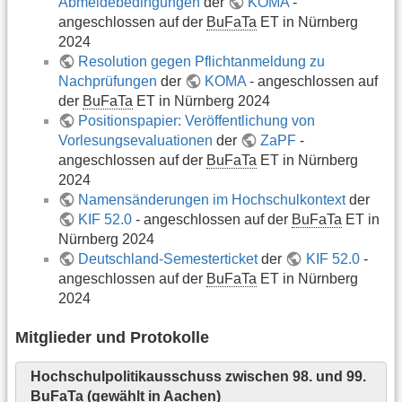
Abmeldebedingungen
der
KOMA
-
angeschlossen auf der
BuFaTa
ET in Nürnberg
2024
Resolution gegen Pflichtanmeldung zu
Nachprüfungen
der
KOMA
- angeschlossen auf
der
BuFaTa
ET in Nürnberg 2024
Positionspapier: Veröffentlichung von
Vorlesungsevaluationen
der
ZaPF
-
angeschlossen auf der
BuFaTa
ET in Nürnberg
2024
Namensänderungen im Hochschulkontext
der
KIF 52.0
- angeschlossen auf der
BuFaTa
ET in
Nürnberg 2024
Deutschland-Semesterticket
der
KIF 52.0
-
angeschlossen auf der
BuFaTa
ET in Nürnberg
2024
Mitglieder und Protokolle
Hochschulpolitikausschuss zwischen 98. und 99.
BuFaTa (gewählt in Aachen)