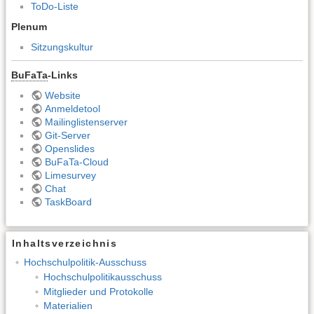
ToDo-Liste
Plenum
Sitzungskultur
BuFaTa
-Links
Website
Anmeldetool
Mailinglistenserver
Git-Server
Openslides
BuFaTa-Cloud
Limesurvey
Chat
TaskBoard
Inhaltsverzeichnis
Hochschulpolitik-Ausschuss
Hochschulpolitikausschuss
Mitglieder und Protokolle
Materialien