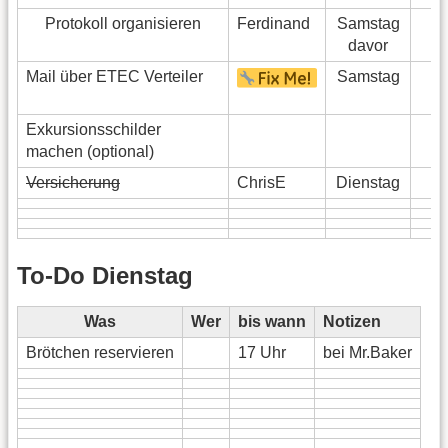
Protokoll organisieren
Ferdinand
Samstag
davor
Mail über ETEC Verteiler
Samstag
ke
Exkursionsschilder
machen (optional)
Versicherung
ChrisE
Dienstag
b
To-Do Dienstag
Was
Wer
bis wann
Notizen
Brötchen reservieren
17 Uhr
bei Mr.Baker