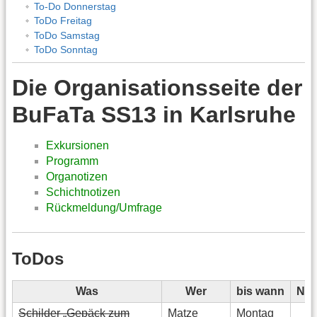
To-Do Donnerstag
ToDo Freitag
ToDo Samstag
ToDo Sonntag
Die Organisationsseite der
BuFaTa SS13 in Karlsruhe
Exkursionen
Programm
Organotizen
Schichtnotizen
Rückmeldung/Umfrage
ToDos
Was
Wer
bis wann
Not
Schilder „Gepäck zum
Matze
Montag