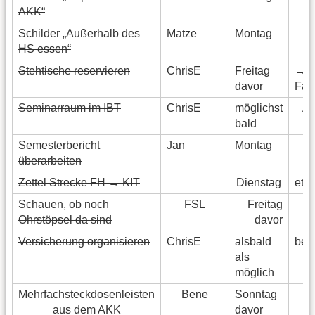
AKK“
Schilder „Außerhalb des
Matze
Montag
HS essen“
Stehtische reservieren
ChrisE
Freitag
→
davor
Faku
Seminarraum im IBT
ChrisE
möglichst
An
bald
Semesterbericht
Jan
Montag
überarbeiten
Zettel Strecke FH → KIT
Dienstag
etw
Schauen, ob noch
FSL
Freitag
Ohrstöpsel da sind
davor
Versicherung organisieren
ChrisE
alsbald
bei
als
möglich
Mehrfachsteckdosenleisten
Bene
Sonntag
aus dem AKK
davor