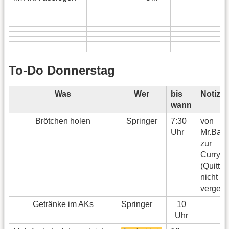
To-Do Donnerstag
Was
Wer
bis
Notize
wann
Brötchen holen
Springer
7:30
von
Uhr
Mr.Bake
zur
Curryq
(Quittu
nicht
vergess
Getränke im
AKs
Springer
10
Uhr