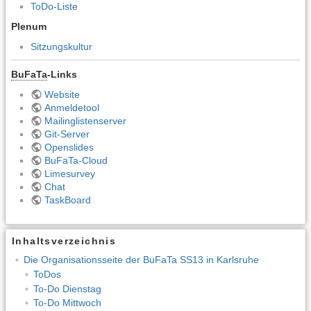
ToDo-Liste
Plenum
Sitzungskultur
BuFaTa
-Links
Website
Anmeldetool
Mailinglistenserver
Git-Server
Openslides
BuFaTa-Cloud
Limesurvey
Chat
TaskBoard
Inhaltsverzeichnis
Die Organisationsseite der BuFaTa SS13 in Karlsruhe
ToDos
To-Do Dienstag
To-Do Mittwoch