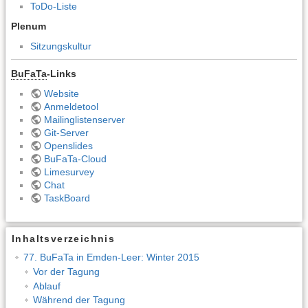
ToDo-Liste
Plenum
Sitzungskultur
BuFaTa
-Links
Website
Anmeldetool
Mailinglistenserver
Git-Server
Openslides
BuFaTa-Cloud
Limesurvey
Chat
TaskBoard
Inhaltsverzeichnis
77. BuFaTa in Emden-Leer: Winter 2015
Vor der Tagung
Ablauf
Während der Tagung