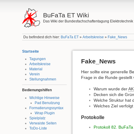
BuFaTa ET Wiki
Das Wiki der Bundesfachschaftentagung Elektrotechnik
Du befindest dich hier:
BuFaTa ET
»
Arbeitskreise
»
Fake_News
Startseite
Tagungen
Fake_News
Arbeitskreise
Material
Hier sollte eine generelle 
Verein
Frage in die Runde gestellt
Stellungnahmen
Warum wurde der
AK
Bedienungshilfen
Decken sich die Grü
Wichtige Hinweise
Welche Struktur hat 
Pad Benutzung
Welches Ziel verfolgt
Formatierungssyntax
Wrap Plugin
Protokolle
Spielplatz
Verwaiste Seiten
Protokoll 82. BuFaTa
ToDo-Liste