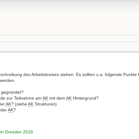
Beschreibung des Arbeitskreises stehen. Es sollten u.a. folgende Punkt
 werden.
gegründet?
nde zur Teilnahme am
AK
mit dem
AK
Hintergrund?
der
AK
? (siehe
AK
Strukturen)
 der
AK
?
 in Dresden 2018