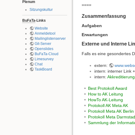
Plenum
====
Sitzungskultur
Zusammenfassung
BuFaTa
-Links
Aufgaben
Website
Anmeldetool
Erwartungen
Mailinglistenserver
Externe und Interne Li
Git-Server
Openslides
Falls es eine gesondertes D
BuFaTa-Cloud
Limesurvey
Chat
extern:
www.webse
TaskBoard
intern: interner Lin
intern:
Akkreditierung
Best Protokoll Award
How to AK Leitung
HowTo AK-Leitung
Protokoll AK Meta AK
Protokoll Meta AK Berlin
Protokoll Meta Darmstad
Sammlung der Informati