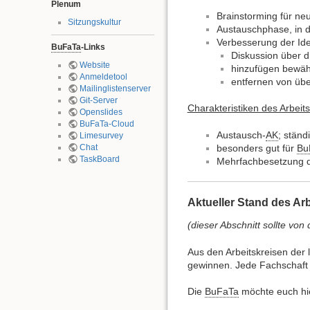
Plenum
Brainstorming für ne
Sitzungskultur
Austauschphase, in d
Verbesserung der Id
BuFaTa
-Links
Diskussion über 
Website
hinzufügen bewäh
Anmeldetool
entfernen von üb
Mailinglistenserver
Git-Server
Charakteristiken des Arbeits
Openslides
BuFaTa-Cloud
Austausch-
AK
; ständ
Limesurvey
Chat
besonders gut für
Bu
TaskBoard
Mehrfachbesetzung 
Aktueller Stand des Arb
(dieser Abschnitt sollte von
Aus den Arbeitskreisen der l
gewinnen. Jede Fachschaft 
Die
BuFaTa
möchte euch hie