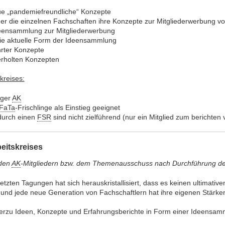
ue „pandemiefreundliche“ Konzepte
er die einzelnen Fachschaften ihre Konzepte zur Mitgliederwerbung vor
eensammlung zur Mitgliederwerbung
die aktuelle Form der Ideensammlung
rter Konzepte
erholten Konzepten
kreises:
iger
AK
FaTa
-Frischlinge als Einstieg geeignet
durch einen
FSR
sind nicht zielführend (nur ein Mitglied zum berichten
eitskreises
 den
AK
-Mitgliedern bzw. dem Themenausschuss nach Durchführung d
etzten Tagungen hat sich herauskristallisiert, dass es keinen ultimativ
und jede neue Generation von Fachschaftlern hat ihre eigenen Stärke
rzu Ideen, Konzepte und Erfahrungsberichte in Form einer Ideensamm