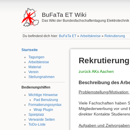
BuFaTa ET Wiki
Das Wiki der Bundesfachschaftentagung Elektrotechnik
Du befindest dich hier:
BuFaTa ET
»
Arbeitskreise
»
Rekrutierung
Startseite
Tagungen
Rekrutierung
Arbeitskreise
Material
zurück AKs Aachen
Verein
Stellungnahmen
Beschreibung des Arbe
Bedienungshilfen
Problemstellung/Motivation:
Wichtige Hinweise
Pad Benutzung
Viele Fachschaften haben S
Formatierungssyntax
Mitgliederwerbung vor und 
Wrap Plugin
direkter Kontakte Studiere
Spielplatz
Verwaiste Seiten
ToDo-Liste
Aufgaben und Zielvorgaben