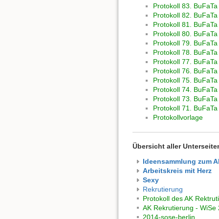
Protokoll 83. BuFaTa
Protokoll 82. BuFaTa
Protokoll 81. BuFaT
Protokoll 80. BuFaTa
Protokoll 79. BuFaTa
Protokoll 78. BuFaT
Protokoll 77. BuFaT
Protokoll 76. BuFaTa
Protokoll 75. BuFaTa
Protokoll 74. BuFaTa 
Protokoll 73. BuFaTa
Protokoll 71. BuFaT
Protokollvorlage
Übersicht aller Unterseite
Ideensammlung zum AK
Arbeitskreis mit Herz
Sexy
Rekrutierung
Protokoll des AK Rektr
AK Rekrutierung - WiSe
2014-sose-berlin