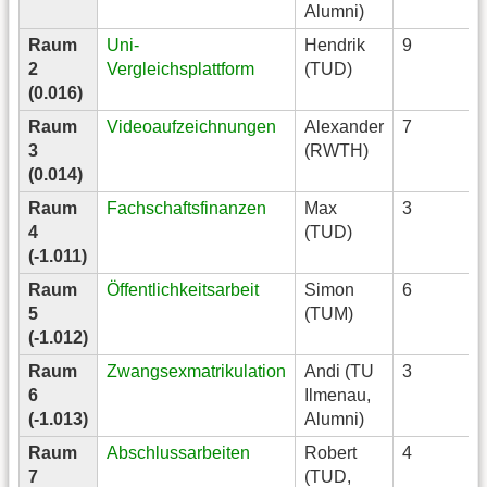
Alumni)
Raum
Uni-
Hendrik
9
2
Vergleichsplattform
(TUD)
(0.016)
Raum
Videoaufzeichnungen
Alexander
7
3
(RWTH)
(0.014)
Raum
Fachschaftsfinanzen
Max
3
4
(TUD)
(-1.011)
Raum
Öffentlichkeitsarbeit
Simon
6
5
(TUM)
(-1.012)
Raum
Zwangsexmatrikulation
Andi (TU
3
6
Ilmenau,
(-1.013)
Alumni)
Raum
Abschlussarbeiten
Robert
4
7
(TUD,